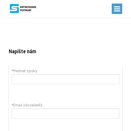
Úvod
Služby
Napíšte nám
Časté otázky
*Predmet správy
Fotogaléria
Kontakt
*Email odosielateľa