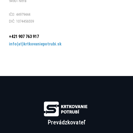
94901 Nitra
IČO: 44979444
DIČ: 1074456559
+421 907 763 917
info(at)krtkovaniepotrubi.sk
Prevádzkovateľ