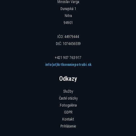
Miroslav Varga
Dunajská 1
Nitra
94901
IČO: 44979444
DIČ: 1074456559
+421 907 763 917
info(at)krtkovaniepotrubi.sk
Odkazy
Služby
Časté otázky
Fotogaléria
GDPR
Kontakt
Prihlásenie